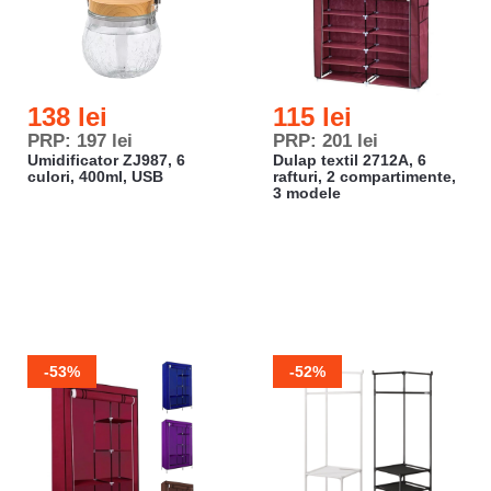
138 lei
115 lei
PRP: 197 lei
PRP: 201 lei
Umidificator ZJ987, 6
Dulap textil 2712A, 6
culori, 400ml, USB
rafturi, 2 compartimente,
3 modele
-53%
-52%