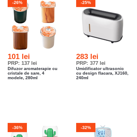
-26%
-25%
101 lei
283 lei
PRP: 137 lei
PRP: 377 lei
Difuzor aromaterapie cu
Umidificator ultrasonic
cristale de sare, 4
cu design flacara, XJ160,
modele, 280ml
240ml
-36%
-32%