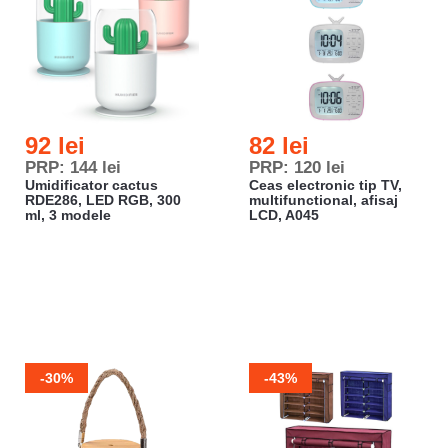
92 lei
82 lei
PRP: 144 lei
PRP: 120 lei
Umidificator cactus
Ceas electronic tip TV,
RDE286, LED RGB, 300
multifunctional, afisaj
ml, 3 modele
LCD, A045
-30%
-43%