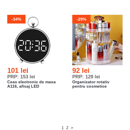
-34%
-29%
101 lei
92 lei
PRP: 153 lei
PRP: 129 lei
Ceas electronic de masa
Organizator rotativ
A116, afisaj LED
pentru cosmetice
1
2
>