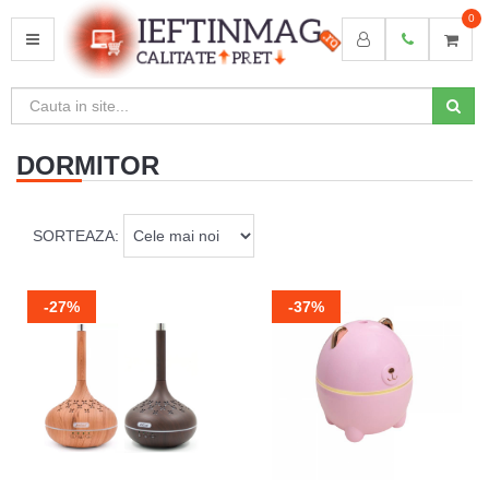
0
MENU
DORMITOR
SORTEAZA:
-27%
-37%