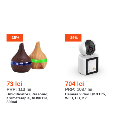
-35%
-35%
73 lei
704 lei
PRP: 113 lei
PRP: 1087 lei
Umidificator ultrasonic,
Camera video QK9 Pro,
aromaterapie, AO50113,
WIFI, HD, 5V
300ml