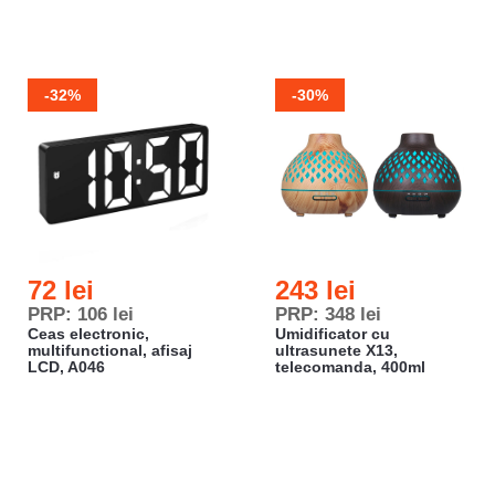
-32%
-30%
72 lei
243 lei
PRP: 106 lei
PRP: 348 lei
Ceas electronic,
Umidificator cu
multifunctional, afisaj
ultrasunete X13,
LCD, A046
telecomanda, 400ml