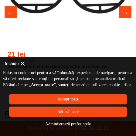
21 lei
PRP: 67 lei
Inchide
Set 2 branturi antiderapante pentru incaltaminte
Folosim cookie-uri pentru a vă îmbunătăți experiența de navigare, pentru a
vă oferi reclame sau conținut personalizat și pentru a ne analiza traficul.
Făcând clic pe
„Accept toate”
, sunteți de acord cu utilizarea cookie-urilor.
Accept toate
REDUCERILE SAPTAMANII
Refuză toate
Administrează preferințele
Comenzi telefonice
0768.88.33.00