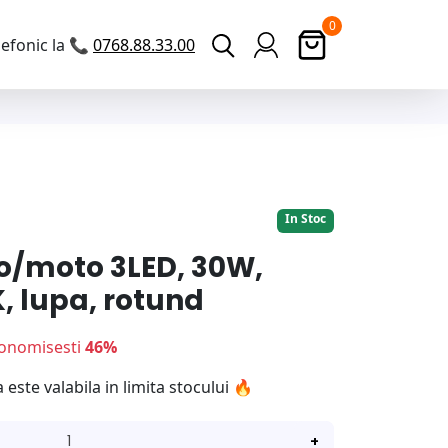
0
efonic la 📞
0768.88.33.00
Ofertă Limitată!
In Stoc
to/moto 3LED, 30W,
, lupa, rotund
onomisesti
46%
ste valabila in limita stocului 🔥
+