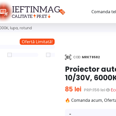
Comanda tel
000K, lupa, rotund
Ofertă Limitată!
COD:
MRKT8582
Proiector au
10/30V, 6000K
85 lei
PRP:156 lei
Ec
🔥 Comanda acum, Oferta e
-