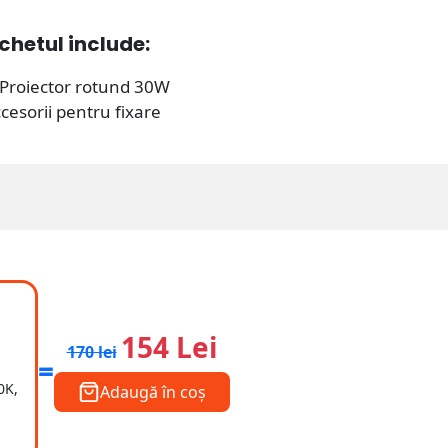
chetul include:
 Proiector rotund 30W
cesorii pentru fixare
154 Lei
170 lei
=
0K,
Adaugă în coș