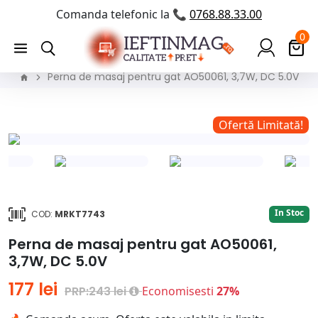
Comanda telefonic la 📞
0768.88.33.00
0
Perna de masaj pentru gat AO50061, 3,7W, DC 5.0V
!
Ofertă Limitată!
In Stoc
COD:
MRKT7743
Perna de masaj pentru gat AO50061,
3,7W, DC 5.0V
177 lei
PRP:243 lei
Economisesti
27%