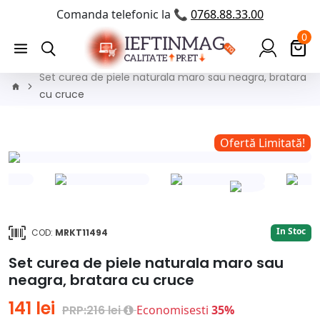
Comanda telefonic la 📞
0768.88.33.00
0
Set curea de piele naturala maro sau neagra, bratara
cu cruce
!
Ofertă Limitată!
In Stoc
COD:
MRKT11494
Set curea de piele naturala maro sau
neagra, bratara cu cruce
141 lei
PRP:216 lei
Economisesti
35%