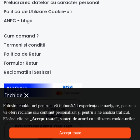
Prelucrarea datelor cu caracter personal
Politica de Utilizare Cookie-uri
ANPC - Litigii
Cum comand ?
Termeni si conditii
Politica de Retur
Formular Retur
Reclamatii si Sesizari
Inchide
Folosim cookie-uri pentru a vă îmbunătăți experiența de navigare, pentru a
vă oferi reclame sau conținut personalizat și pentru a ne analiza traficul.
Făcând clic pe
„Accept toate”
, sunteți de acord cu utilizarea cookie-urilor.
Accept toate