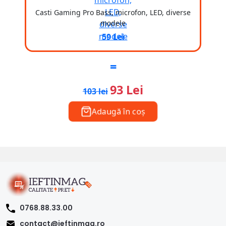
Casti Gaming Pro Bass, microfon, LED, diverse
modele
59 Lei
=
93 Lei
103 lei
Adaugă în coș
0768.88.33.00
contact@ieftinmag.ro