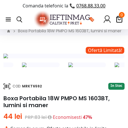
Comanda telefonic la 📞
0768.88.33.00
0
Boxa Portabila 18W PMPO MS 1603BT, lumini si maner
!
Ofertă Limitată!
In Stoc
COD:
MRKT6592
Boxa Portabila 18W PMPO MS 1603BT,
lumini si maner
44 lei
PRP:83 lei
Economisesti
47%