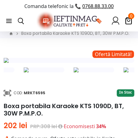
Comanda telefonic la 📞
0768.88.33.00
0
Boxa portabila Karaoke KTS 1090D, BT, 30W P.M.P.O.
!
Ofertă Limitată!
In Stoc
COD:
MRKT6595
Boxa portabila Karaoke KTS 1090D, BT,
30W P.M.P.O.
202 lei
PRP:308 lei
Economisesti
34%