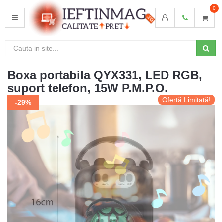
0
MENU
Boxa portabila QYX331, LED RGB,
suport telefon, 15W P.M.P.O.
Ofertă Limitată!
Ofertă Limitată!
-29%
-29%