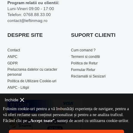
Program relatii cu clientii:
Luni-Vineri 09:00 - 17:00
Telefon: 0768.88.33.00
contact@ieftinmag.ro
DESPRE SITE
SUPORT CLIENTI
Contact
Cum comand ?
ANPC
Termeni si conditii
GDPR
Politica de Retur
Prelucrarea datelor cu caracter
Formular Retur
personal
Reclamatii si Sesizari
Politica de Utilizare Cookie-uri
ANPC - Litigii
Inchide
Folosim cookie-uri pentru a vă îmbunătăți experiența de navigare, pentru a
vă oferi reclame sau conținut personalizat și pentru a ne analiza traficul.
Făcând clic pe
„Accept toate”
, sunteți de acord cu utilizarea cookie-urilor.