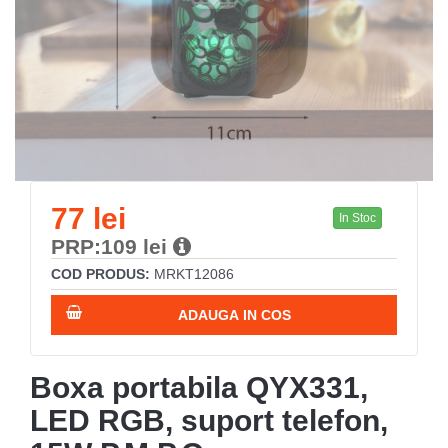
77 lei
In Stoc
PRP:109 lei
COD PRODUS:
MRKT12086
ADAUGA IN COS
Boxa portabila QYX331,
LED RGB, suport telefon,