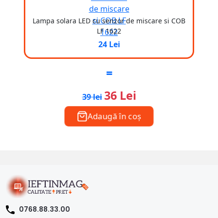
Lampa solara LED cu senzor de miscare si COB
LF 1622
24 Lei
=
36 Lei
39 lei
Adaugă în coș
0768.88.33.00