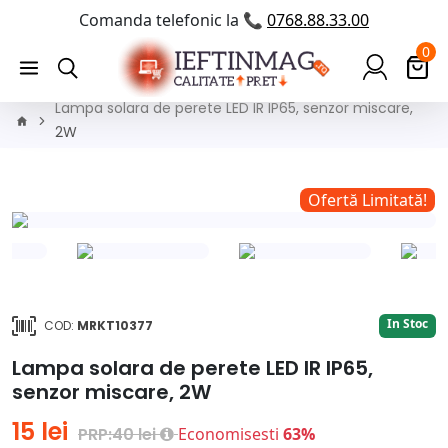
Comanda telefonic la 📞
0768.88.33.00
0
Lampa solara de perete LED IR IP65, senzor miscare,
2W
!
Ofertă Limitată!
In Stoc
COD:
MRKT10377
Lampa solara de perete LED IR IP65,
senzor miscare, 2W
15 lei
PRP:40 lei
Economisesti
63%