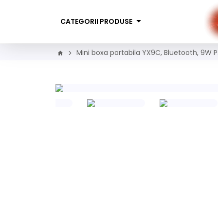
CATEGORII PRODUSE
Mini boxa portabila YX9C, Bluetooth, 9W P
fertă Limitată!