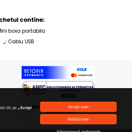
chetul contine:
ini boxa portabila
Cablu USB
Accept toate
ând clic pe
„Accept
Refuză toate
Administrează preferințele