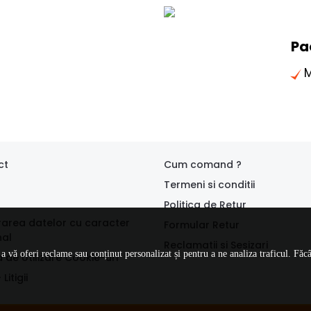
Pa
M
ct
Cum comand ?
Termeni si conditii
Politica de Retur
rarea datelor cu caracter
Formular Retur
nal
Reclamatii si Sesizari
 vă oferi reclame sau conținut personalizat și pentru a ne analiza traficul. Făc
a de Utilizare Cookie-uri
Litigii