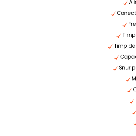
Al
Conecti
Fr
Timp 
Timp de 
Capac
Snur 
M
C