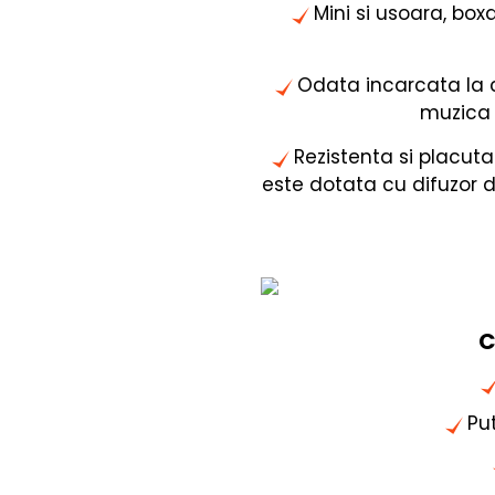
Mini si usoara, box
Odata incarcata la 
muzica 
Rezistenta si placuta
este dotata cu difuzor de
C
Pu