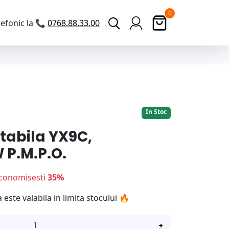
0
efonic la 📞
0768.88.33.00
Ofertă Limitată!
In Stoc
tabila YX9C,
 P.M.P.O.
conomisesti
35%
ste valabila in limita stocului 🔥
+