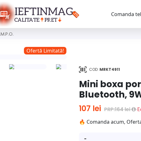
Comanda tel
.M.P.O.
Ofertă Limitată!
COD:
MRKT4911
Mini boxa por
Bluetooth, 9W
107 lei
PRP:164 lei
E
🔥 Comanda acum, Oferta e
-