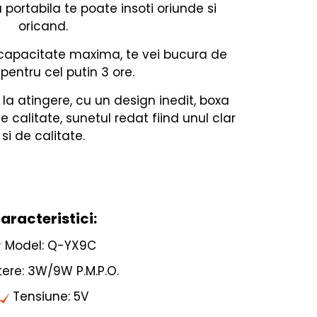
a portabila te poate insoti oriunde si
oricand.
capacitate maxima, te vei bucura de
pentru cel putin 3 ore.
 la atingere, cu un design inedit, boxa
 calitate, sunetul redat fiind unul clar
si de calitate.
aracteristici:
Model: Q-YX9C
tere: 3W/9W P.M.P.O.
Tensiune: 5V