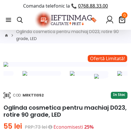
Comanda telefonic la 📞
0768.88.33.00
0
Oglinda cosmetica pentru machiaj D023, rotire 90
grade, LED
!
Ofertă Limitată!
In Stoc
COD:
MRKT11052
Oglinda cosmetica pentru machiaj D023,
rotire 90 grade, LED
55 lei
PRP:73 lei
Economisesti
25%