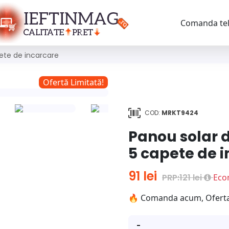
Comanda tel
pete de incarcare
Ofertă Limitată!
COD:
MRKT9424
Panou solar d
5 capete de 
91 lei
PRP:121 lei
Eco
🔥 Comanda acum, Oferta e
-