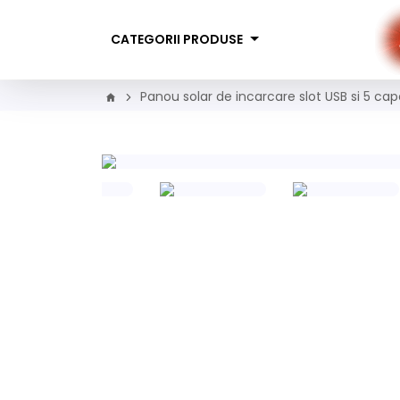
CATEGORII PRODUSE
Panou solar de incarcare slot USB si 5 ca
fertă Limitată!