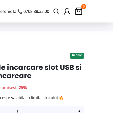
0
efonic la 📞
0768.88.33.00
Ofertă Limitată!
In Stoc
e incarcare slot USB si
incarcare
nomisesti
25%
ste valabila in limita stocului 🔥
+