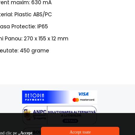
rent maxim: 630 mA
erial: Plastic ABS/PC
asa Protectie: IP65
i Panou: 270 x 155 x 12 mm
eutate: 450 grame
Accept toate
ând clic pe
„Accept