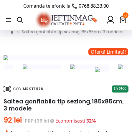
Comanda telefonic la 📞
0768.88.33.00
0
Saltea gonflabila tip sezlong,185x85cm, 3 modele
!
Ofertă Limitată!
In Stoc
COD:
MRKT11178
Saltea gonflabila tip sezlong,185x85cm,
3 modele
92 lei
PRP:136 lei
Economisesti
32%